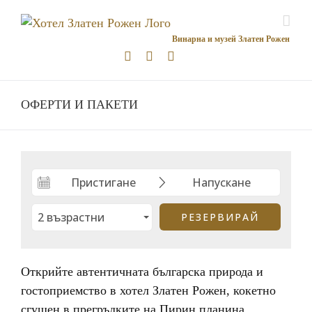
Skip
to
content
Facebook
Instagram
YouTube
ОФЕРТИ И ПАКЕТИ
Открийте автентичната българска природа и
гостоприемство в хотел Златен Рожен, кокетно
сгушен в прегръдките на Пирин планина.